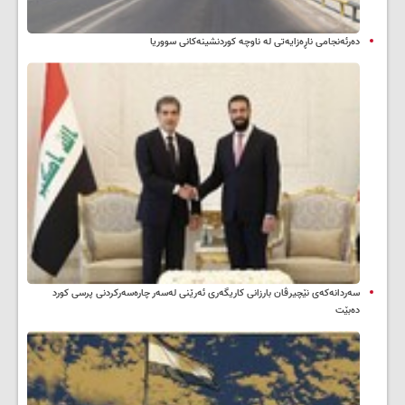
دەرئەنجامی ناڕەزایەتی لە ناوچە کوردنشینەکانی سووریا
سه‌ردانه‌کەی نێچیرڤان بارزانی كاریگه‌ری ئه‌رێنی له‌سه‌ر چاره‌سه‌ركردنی پرسی كورد
ده‌بێت