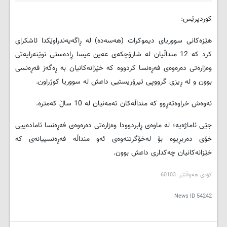
کوردپرێس:
ھێزه‌كانی سووریای دیموكرات (هه‌سه‌ده‌) له‌ ڕاگه‌یه‌ندراوێكدا ئاشكرای
كرد که‌ 12 منداڵیان له‌ شارۆچكه‌ی عه‌ین عیسا ڕاده‌ستی نوێنه‌رایه‌تی
وه‌زاره‌تی ده‌ره‌وه‌ی فه‌ڕه‌نسا كردو‌وه‌ كه‌ خێزانه‌كانیان به‌ ڕه‌گه‌ز فه‌ڕه‌نسی
بوون و له‌ ڕیزی گرووپی تیرۆریستیی داعش له‌ سووریا كوژراون.
ئه‌وه‌ش خراوه‌ته‌ڕوو كه‌ منداڵه‌كان ته‌مه‌نیان له‌ 10 ساڵ كه‌متره‌.
جێی ئاماژه‌یه‌؛ له‌ ماوه‌ی ڕابردوودا وه‌زاره‌تی ده‌ره‌وه‌ی فه‌ڕه‌نسا ئاماده‌ییی
خۆی ده‌ربڕیوه‌ بۆ له‌خۆگرتنه‌وه‌ی ئه‌و منداڵه‌ فه‌ڕه‌نسییانه‌ی كه‌
خێزانه‌كانیان چه‌كداری داعش بوون.
کۆدی هه‌واڵنێر: 60103
News ID
54242