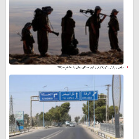
بۆچی پارتی کرێکارانی کوردستان وازی لەشەڕ هێنا؟