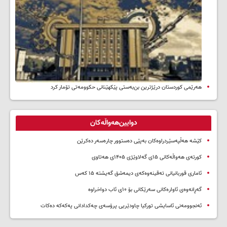
هەرێمی کوردستان درێژترین بن‌بەستی پێکهێنانی حکوومەتی تۆمار کرد
دوایین‌هەواڵەکان
کێشە هەڵپەسێردراوەکان بەپێی دەستوور چارەسەر دەکرێن
کورتەی هەواڵەکانی ۱۵ی گەلاوێژی ۱۴۰۵ی هەتاوی
ئاماری قوربانیانی تەقینەوەکەی دیمەشق گەیشتە ۱۵ کەس
گەڕانەوەی ئاوارەکانی سەرێکانی بۆ ۱۰ی ئاب دواخراوە
ئەنجوومەنی ئاسایشی تورکیا چاودێریی پرۆسەی چەکدادانی پەکەکە دەکات