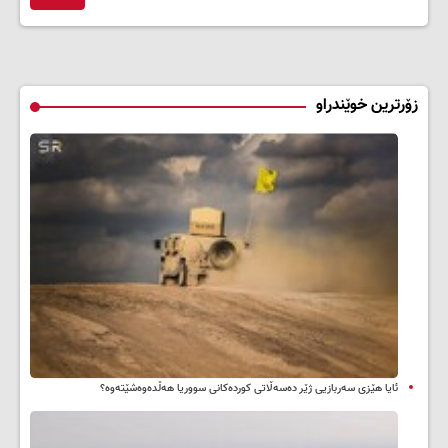
زۆرترین خوێندراو
ئایا هێزی سەربازیی ژێر دەسەڵاتی کوردەکانی سووریا هەڵدەوەشێتەوە؟