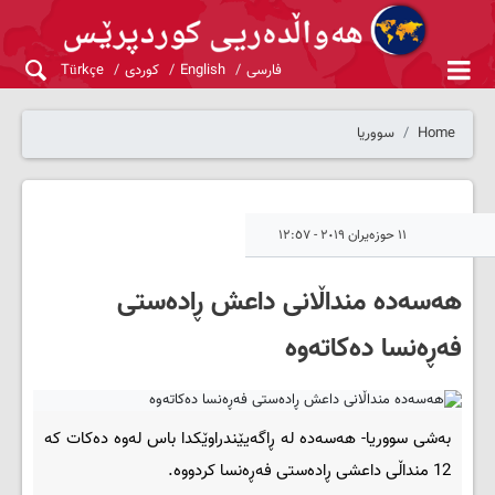
فارسی
English
کوردی
Türkçe
Home
سووریا
١١ حوزەیران ٢٠١٩ - ١٢:٥٧
ھه‌سه‌ده‌ منداڵانی داعش ڕاده‌ستی
فه‌ڕه‌نسا ده‌كاته‌وه‌
به‌شی سووریا- هه‌سه‌ده‌ له‌ ڕاگه‌یێندراوێکدا باس له‌وه‌ ده‌کات که‌
12 منداڵی داعشی ڕاده‌ستی فه‌ڕه‌نسا كردووه.