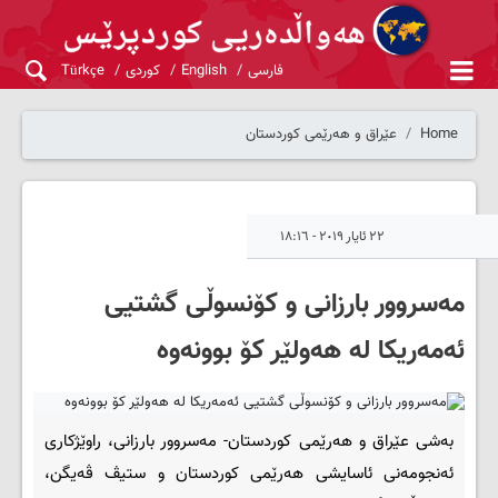
فارسی
English
کوردی
Türkçe
Home
عێراق و هەرێمی کوردستان
٢٢ ئایار ٢٠١٩ - ١٨:١٦
مه‌سروور بارزانی و كۆنسوڵی گشتیی
ئه‌مه‌ریكا له‌ هه‌ولێر کۆ بوونەوە
بەشی عێراق و هەرێمی کوردستان- مه‌سروور بارزانی، راوێژكاری
ئه‌نجومه‌نی ئاسایشی هه‌رێمی كوردستان و ستیڤ ڤه‌یگن،