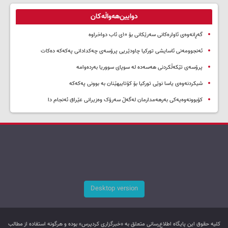
دوایین‌هەواڵەکان
گەڕانەوەی ئاوارەکانی سەرێکانی بۆ ۱۰ی ئاب دواخراوە
ئەنجوومەنی ئاسایشی تورکیا چاودێریی پرۆسەی چەکدادانی پەکەکە دەکات
پرۆسەی تێکەڵکردنی هەسەدە لە سوپای سووریا بەردەوامە
شیکردنەوەی یاسا نوێی تورکیا بۆ کۆتاییهێنان بە بوونی پەکەکە
کۆبوونەوەیەکی بەرهەمدارمان لەگەڵ سەرۆک وەزیرانی عێراق ئەنجام دا
Desktop version
کليه حقوق اين پایگاه اطلاع‌رسانی متعلق به «خبرگزاری کردپرس» بوده و هرگونه استفاده از مطالب