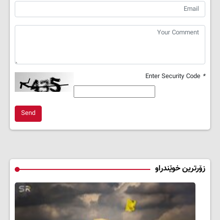
Enter Security Code
*
Send
زۆرترین خوێندراو