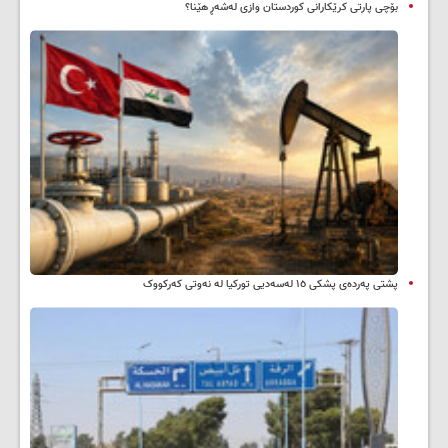
بۆچی پارتی کرێکارانی کوردستان وازی لەشەڕ هێنا؟
پشتی پەردەی پشکی ١٥ لەسەدیی تورکیا لە نەوتی کەرکووک