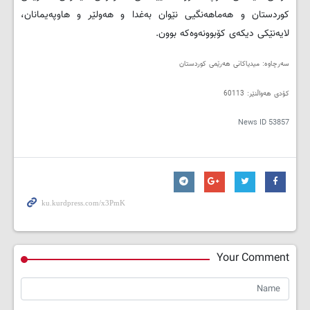
کوردستان و هه‌ماهه‌نگیی نێوان به‌غدا و هه‌ولێر و هاوپه‌یمانان،
لایه‌نێكی دیكه‌ی كۆبوونه‌وه‌كه‌ بوون.
سەرچاوە: میدیاکانی هەرێمی کوردستان
کۆدی هەواڵنێر: 60113
News ID
53857
Your Comment