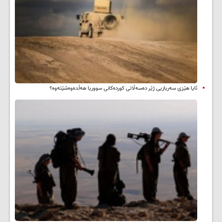
ئایا هێزی سەربازیی ژێر دەسەڵاتی کوردەکانی سووریا هەڵدەوەشێتەوە؟