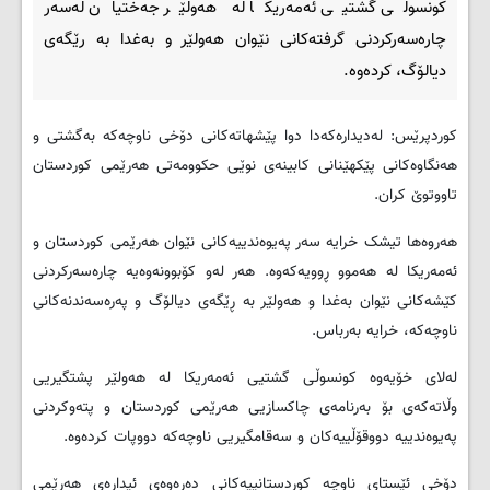
كونسوڵی گشتیی ئه‌مه‌ریكا له‌ هه‌ولێر جه‌ختیان له‌سه‌ر
چاره‌سه‌ركردنی گرفته‌كانی نێوان هه‌ولێر و به‌غدا به‌ رێگه‌ی
دیالۆگ، كرده‌وه‌.
کوردپرێس: لەدیداره‌که‌دا دوا پێشهاته‌كانی دۆخی ناوچه‌كه‌ به‌گشتی و
هه‌نگاوه‌كانی پێكهێنانی كابینه‌ی نوێی حكوومه‌تی هه‌رێمی كوردستان
تاووتوێ كران.
هەروەها تیشک خرایە سەر په‌یوه‌ندییه‌كانی نێوان هه‌رێمی كوردستان و
ئه‌مه‌ریكا له‌ هه‌موو ڕوویه‌كه‌وه‌. هەر لەو کۆبوونەوەیە چاره‌سه‌ركردنی
كێشه‌كانی نێوان بەغدا و هەولێر به‌ ڕێگه‌ی دیالۆگ و په‌ره‌سه‌ندنه‌كانی
ناوچه‌كه‌، خرایە بەرباس.
لەلای خۆیەوە كونسوڵی گشتیی ئه‌مه‌ریكا له‌ هەولێر پشتگیریی
وڵاتەکەی بۆ بەرنامەی چاکسازیی هەرێمی کوردستان و پتەوکردنی
پەیوەندییە دووقۆڵییەکان و سەقامگیریی ناوچەکە دووپات کردەوە.
دۆخی ئێستای ناوچه‌ کوردستانییەکانی دەرەوەی ئیدارەی هەرێمی