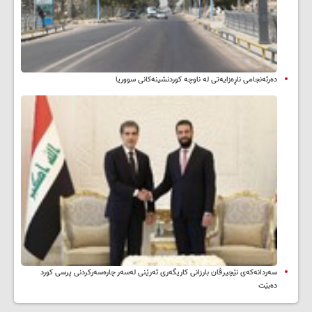
دەرئەنجامی ناڕەزایەتی لە ناوچە کوردنشینەکانی سووریا
سه‌ردانه‌کەی نێچیرڤان بارزانی كاریگه‌ری ئه‌رێنی له‌سه‌ر چاره‌سه‌ركردنی پرسی كورد
ده‌بێت