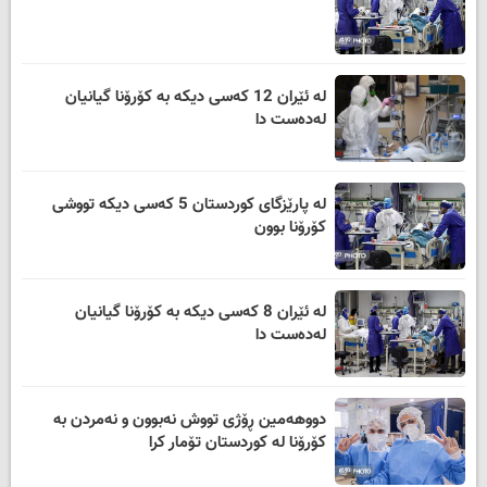
لە ئێران 12 کەسی دیکە بە کۆرۆنا گیانیان
لەدەست دا
لە پارێزگای کوردستان 5 کەسی دیکە تووشی
کۆرۆنا بوون
لە ئێران 8 کەسی دیکە بە کۆرۆنا گیانیان
لەدەست دا
دووهەمین ڕۆژی تووش نەبوون و نەمردن بە
کۆرۆنا لە کوردستان تۆمار کرا