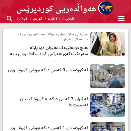
فارسی
English
کوردی
Türkçe
سەرۆکی فراکسیۆنی جووڵانەوەی نەوەی نوێ لە
پەرلەمانی عێراق:
هیچ دژایەتییەک لەنێوان دوو پارتە
سەرەکییەکەی هەرێمی کوردستاندا بوونی نییە
لە کوردستان 3 کەسی دیکە تووشی کۆرۆنا بوون
لە ئێران 7 کەسی دیکە بە کۆرۆنا گیانیان
لەدەست دا
لە کوردستان 1 کەسی دیکە تووشی کۆرۆنا بوو