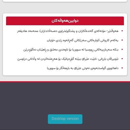
دوایین‌هەواڵەکان
هەواڵنێر؛ مۆتەکەی گەندەڵکاران و پشتگوێخراوی دەسەڵاتداران/ محەمەد هادیفەر
یەکەم کاروانی ئاوارەکانی سەرێکانی گەڕانەوە زێدی خۆیان
بنکە سەربازییەکانی ڕووسیا لە سووریا بۆ ناوەندی مەشق و ڕاهێنان دەگۆڕدرێن
نێچیرڤان بارزانی: نابێت عێراق ببێتە گۆڕەپانێک بۆ هەڕەشەکردن لە وڵاتانی دراوسێ
داهاتووی گواستنەوەی نەوتی عێراق بە بارهەڵگر بۆ سووریا
Desktop version