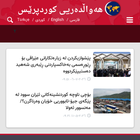
فارسی
English
کوردی
Türkçe
پێشوازیکردن لە زیارەتکارانی عێراقی بۆ
ڕێوڕەسمی بەخاکسپاردنی ڕێبەری شەهید
دەستیپێکردووە
٢٠٢٦-٠٧-٠٦ ٠٩:٥١
بۆچی ناوچە کوردنشینەکانی ئێران سوود لە
پێگەی جیۆ-ئابووریی خۆیان وەرناگرن؟/
مەنسوور ئەولا
٢٠٢٦-٠٥-١١ ٠٩:٢١