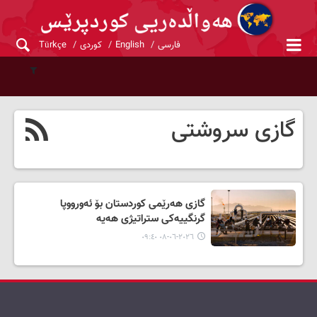
فارسی
English
کوردی
Türkçe
گازی سروشتی
گازی هەرێمی کوردستان بۆ ئەورووپا
گرنگییەکی ستراتیژی هەیە
٢٠٢٦-٠٦-٠٨ ٠٩:٤٠