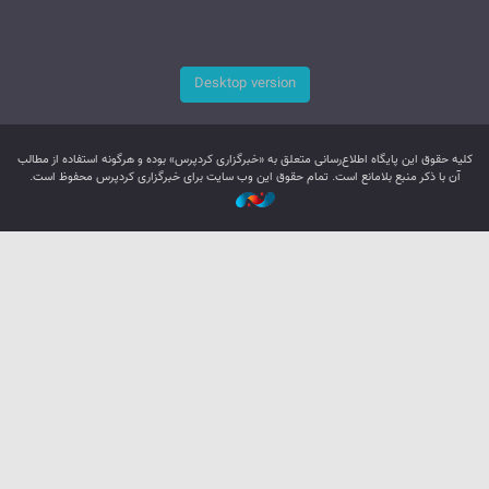
Desktop version
کليه حقوق اين پایگاه اطلاع‌رسانی متعلق به «خبرگزاری کردپرس» بوده و هرگونه استفاده از مطالب
آن با ذکر منبع بلامانع است. تمام حقوق این وب سایت برای خبرگزاری کردپرس محفوظ است.