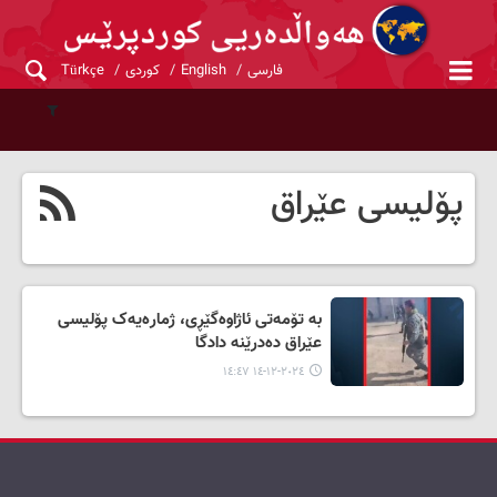
فارسی
English
کوردی
Türkçe
پۆلیسی عێراق
بە تۆمەتى ئاژاوەگێڕی، ژمارەیەک پۆلیسی
عێراق دەدرێنە دادگا
٢٠٢٤-١٢-١٤ ١٤:٤٧