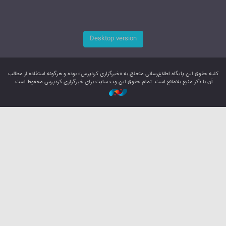
Desktop version
کليه حقوق اين پایگاه اطلاع‌رسانی متعلق به «خبرگزاری کردپرس» بوده و هرگونه استفاده از مطالب
آن با ذکر منبع بلامانع است. تمام حقوق این وب سایت برای خبرگزاری کردپرس محفوظ است.