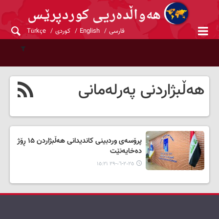
فارسی
English
کوردی
Türkçe
هەڵبژاردنی پەرلەمانی
پرۆسه‌ی وردبینی کاندیدانی هه‌ڵبژاردن ۱۵ ڕۆژ
ده‌خایه‌نێت
٢٠٢٥-٠٦-٢٩ ١٥:٢١