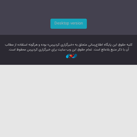
Desktop version
کليه حقوق اين پایگاه اطلاع‌رسانی متعلق به «خبرگزاری کردپرس» بوده و هرگونه استفاده از مطالب
آن با ذکر منبع بلامانع است. تمام حقوق این وب سایت برای خبرگزاری کردپرس محفوظ است.