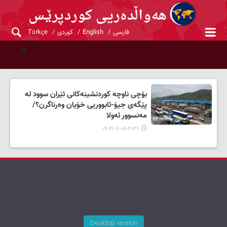
فارسی
English
کوردی
Türkçe
بۆچی ناوچە کوردنشینەکانی ئێران سوود لە
پێگەی جیۆ-ئابووریی خۆیان وەرناگرن؟/
مەنسوور ئەولا
٢٠٢٦-٠٥-١١ ٠٩:٢١
Desktop version