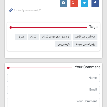
Tags
عەباس عێراقچی
وەزیری دەرەوەی ئێران
ئێران
عێراق
ڕێوڕەسمی پرسە
کوردپرێس
Your Comment