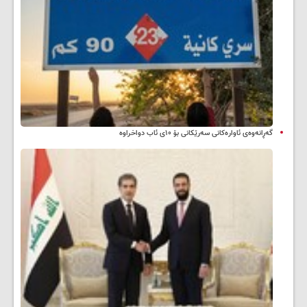
گەڕانەوەی ئاوارەکانی سەرێکانی بۆ ۱۰ی ئاب دواخراوە