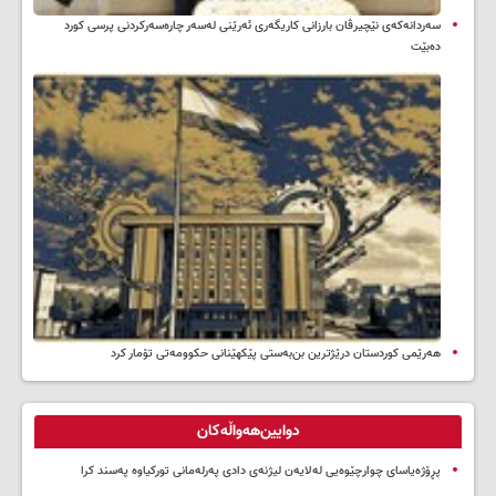
سه‌ردانه‌کەی نێچیرڤان بارزانی كاریگه‌ری ئه‌رێنی له‌سه‌ر چاره‌سه‌ركردنی پرسی كورد
ده‌بێت
هەرێمی کوردستان درێژترین بن‌بەستی پێکهێنانی حکوومەتی تۆمار کرد
دوایین‌هەواڵەکان
پڕۆژەیاسای چوارچێوەیی لەلایەن لیژنەی دادی پەرلەمانی تورکیاوە پەسند کرا