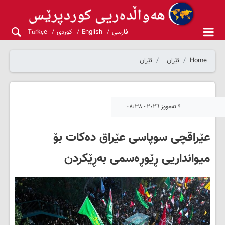
فارسی
English
کوردی
Türkçe
Home
ئێران
ئێران
٩ تەمووز ٢٠٢٦ - ٠٨:٣٨
عێراقچی سوپاسی عێراق دەکات بۆ
میوانداریی ڕێوڕەسمی بەڕێکردن