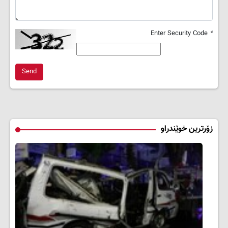
Enter Security Code
*
Send
زۆرترین خوێندراو