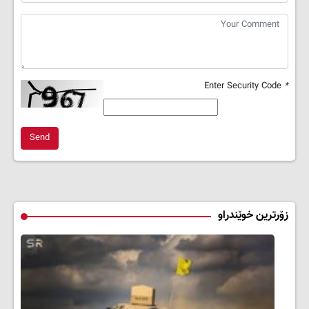
Enter Security Code
*
Send
زۆرترین خوێندراو