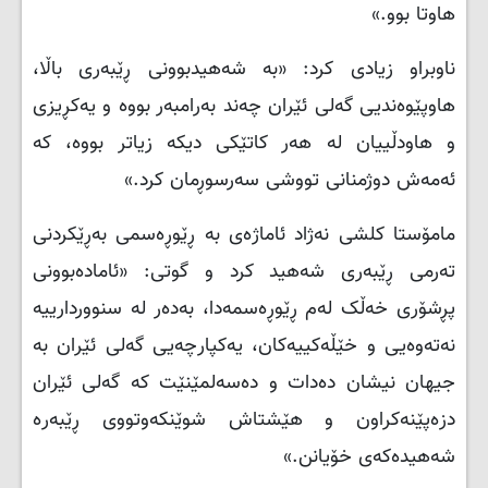
هاوتا بوو.»
ناوبراو زیادی کرد: «بە شەهیدبوونی ڕێبەری باڵا،
هاوپێوەندیی گەلی ئێران چەند بەرامبەر بووە و یەکڕیزی
و هاودڵییان لە هەر کاتێکی دیکە زیاتر بووە، کە
ئەمەش دوژمنانی تووشی سەرسوڕمان کرد.»
مامۆستا کلشی نەژاد ئاماژەی بە ڕێوڕەسمی بەڕێکردنی
تەرمی ڕێبەری شەهید کرد و گوتی: «ئامادەبوونی
پڕشۆری خەڵک لەم ڕێوڕەسمەدا، بەدەر لە سنووردارییە
نەتەوەیی و خێڵەکییەکان، یەکپارچەیی گەلی ئێران بە
جیهان نیشان دەدات و دەسەلمێنێت کە گەلی ئێران
دزەپێنەکراون و هێشتاش شوێنکەوتووی ڕێبەرە
شەهیدەکەی خۆیانن.»