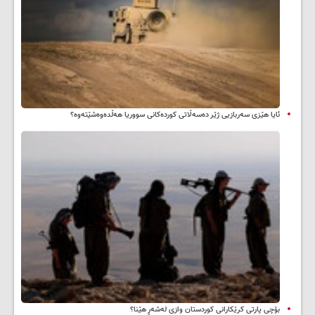
ئایا هێزی سەربازیی ژێر دەسەڵاتی کوردەکانی سووریا هەڵدەوەشێتەوە؟
بۆچی پارتی کرێکارانی کوردستان وازی لەشەڕ هێنا؟