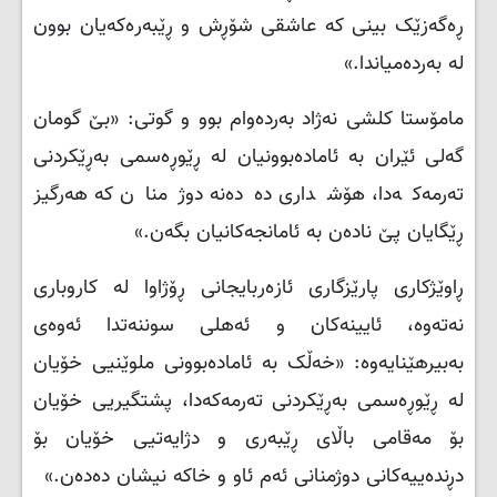
ڕەگەزێک بینی کە عاشقی شۆڕش و ڕێبەرەکەیان بوون
لە بەردەمیاندا.»
مامۆستا کلشی نەژاد بەردەوام بوو و گوتی: «بێ گومان
گەلی ئێران بە ئامادەبوونیان لە ڕێوڕەسمی بەڕێکردنی
تەرمەکەدا، هۆشداری دەدەنە دوژمنان کە هەرگیز
ڕێگایان پێ نادەن بە ئامانجەکانیان بگەن.»
ڕاوێژکاری پارێزگاری ئازەربایجانی ڕۆژاوا لە کاروباری
نەتەوە، ئایینەکان و ئەهلی سوننەتدا ئەوەی
بەبیرهێنایەوە: «خەڵک بە ئامادەبوونی ملوێنیی خۆیان
لە ڕێوڕەسمی بەڕێکردنی تەرمەکەدا، پشتگیریی خۆیان
بۆ مەقامی باڵای ڕێبەری و دژایەتیی خۆیان بۆ
دڕندەییەکانی دوژمنانی ئەم ئاو و خاکە نیشان دەدەن.»