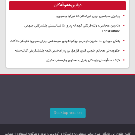
دوایین‌هەواڵەکان
ڕێدۆزی سیاسیی نوێی کوردەکان لە تورکیا و سووریا
«ئەوین عەباسی» وێنەگرێکی کورد لە ڕیزی ٤١ فینالیستی پێشبڕکێی جیهانی
LensCulture
بانکی جیهانی ١٠٠ ملیۆن دۆلار بۆ نوێکردنەوەی سیستەمی پارەی سووریا تەرخان دەکات
حکوومەتی هەرێم: ناردنی گازی کۆرمۆر بێ ڕەزامەندیی ئێمە پێشێلکردنی گرێبەستە
کێشە هەڵپەسێردراوەکان بەپێی دەستوور چارەسەر دەکرێن
Desktop version
کليه حقوق اين پایگاه اطلاع‌رسانی متعلق به «خبرگزاری کردپرس» بوده و هرگونه استفاده از مطالب