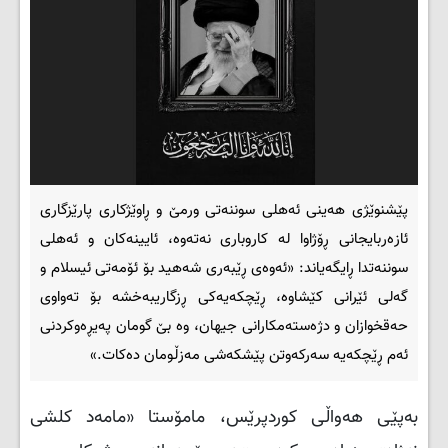
پێشنوێژی هەینی ئەهلی سوننەتی ورمێ و ڕاوێژکاری پارێزگاری
ئازەربایجانی ڕۆژاوا لە کاروباری نەتەوە، ئایینەکان و ئەهلی
سوننەتدا ڕایگەیاند: «ئەوەی ڕێبەری شەهید بۆ ئۆمەتی ئیسلام و
گەلی ئێرانی کێشاوە، ڕێچکەیەکی ڕزگاریبەخشە بۆ تەواوی
حەقخوازان و دژەستەمکارانی جیهان، وە بێ گومان پەیڕەوکردنی
ئەم ڕێچکەیە سەرکەوتن پێشکەشی مەزڵومان دەکات.»
بەپێی هەواڵی کوردپرێس، مامۆستا «مامەد کلشی