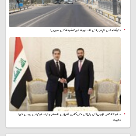
دەرئەنجامی ناڕەزایەتی لە ناوچە کوردنشینەکانی سووریا
سه‌ردانه‌کەی نێچیرڤان بارزانی كاریگه‌ری ئه‌رێنی له‌سه‌ر چاره‌سه‌ركردنی پرسی كورد
ده‌بێت