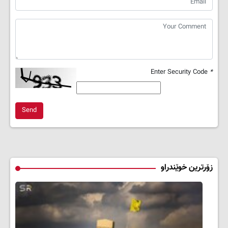
Enter Security Code
*
Send
زۆرترین خوێندراو