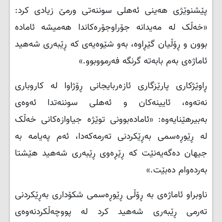
پێشنوێژی هەینی ئەهلی سوننەتی ورمێ زیادی کرد:
«خەڵک لە مەیدانە جۆراوجۆرەکاندا هەمیشە ئامادە
بوون و ڕۆڵیان گێڕاوە، بەو شێوەیەی کە ڕێبەری شەهید
ئاماژەی بەم بابەتە گرنگە فەرمووبوو.»
ڕاوێژکاری پارێزگاری ئازەربایجانی ڕۆژاوا لە کاروباری
نەتەوە، ئایینەکان و ئەهلی سوننەتدا ئەوەی
بەبیرهێنایەوە: «ئامادەبوونی توێژە جیاوازەکانی خەڵک
لە ڕێوڕەسمی بەڕێکردنی تەرمەکەدا، ئەم پەیامە بە
جیهان دەگەیەنێت کە ڕێڕەوی ڕێبەری شەهید هێشتا
بەردەوام دەبێت.»
ناوبراو ئاماژەی بە ڕۆڵی ڕێوڕەسمی شکۆداری بەڕێکردنی
تەرمی ڕێبەری شەهید کرد لە پووچەڵکردنەوەی