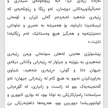
نەژاد» زیادی کرد: «بە پێچەوانەی شیکاری و
خەیاڵپڵاوییەکانی دوژمنان، ئەو ڕێگا و ڕێچکەیەی کە
ڕێبەری شەهید لەبەردەم گەلی ئێران و ئۆمەتی
ئیسلامیدا دایناوە، بۆ هەمیشە بە نەمری و جاودانی
دەمێنێتەوە و هەرگیز هیچ وەستانێک لەم ڕێگایەدا
نابێت.»
پێشنوێژی هەینی ئەهلی سوننەتی ورمێ ڕێبەری
شەهیدی بە بێوێنە و جیاواز لە ڕێبەرانی وڵاتانی دیکەی
جیهان دانا و گوتی: «ڕێبەری شەهید، شیاوی
بەراوردکردن نەبوو بە هیچ کام لە ڕێبەرانی جیهان؛ ئەو
گەنجینەیەک بوو لە زانست و زانیاری، لە گۆڕەپانی
سیاسەتدا ڕامیارکارێکی بە توانا بوو، لە بواری ئابووری و
کولتووریشدا دووربین بوو، هەروەها داهێنەرێکی بێ