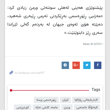
پێشنوێژی هەینی ئەهلی سوننەتی ورمێ زیادی کرد:
«مەزنیی ڕێوڕەسمی بەڕێکردنی تەرمی ڕێبەری شەهید،
دەبێتە هۆی ئەوەی جیهان لە بەردەم گەلی ئێراندا
سەری ڕێز دابنوێنێت.»
News ID
227511
Tags
ئازەربایجانی ڕۆژئاوا
ئێران
ڕێوڕەسمی پرسە
ئایەتۆڵڵا خامنەیی
ورمێ
مامەد کلشی نەژاد
کوردپرێس