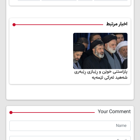
اخبار مرتبط
پاراستنی خوێن و ڕێبازی ڕێبەری
شەهید ئەرکی ئێمەیە
Your Comment