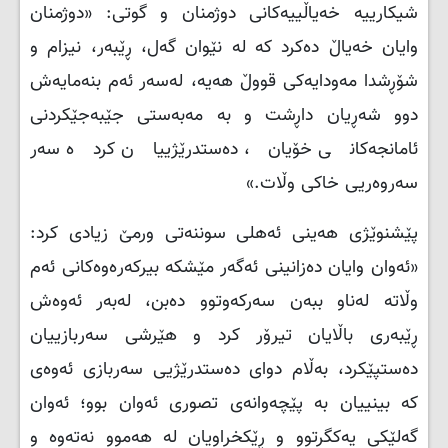
شیکارییە خەیاڵییەکانی دوژمنان و گوتی: «دوژمنان
وایان خەیاڵ دەکرد کە لە نێوان گەل، ڕێبەر، نیزام و
شۆڕشدا مەودایەکی قووڵ هەیە، لەسەر ئەم بنەمایەش
دوو شەڕیان داڕشت و بە مەبەستی جێبەجێکردنی
ئامانجەکانی خۆیان، دەستدرێژییان کردە سەر
سەروەریی خاکی وڵات.»
پێشنوێژی هەینی ئەهلی سوننەتی ورمێ زیادی کرد:
«ئەوان وایان دەزانینی ئەگەر مێشکە بیرکەرەوەکانی ئەم
وڵاتە لەناو ببەن سەرکەوتوو دەبن، لەبەر ئەوەش
ڕێبەری باڵایان تیرۆر کرد و هێرشی سەربازییان
دەستپێکرد، بەڵام دوای دەستدرێژیی سەربازی ئەوەی
کە بینییان بە پێچەوانەی تصوری ئەوان بوو؛ ئەوان
گەلێکی یەکگرتوو و ڕێکخراویان لە هەموو نەتەوە و