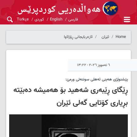
فارسی
English
کوردی
Türkçe
Home
ئێران
ئازەربایجانی ڕۆژئاوا
٦ تەمووز ٢٠٢٦ - ١٣:٢٢
پێشنوێژی هەینی ئەهلی سوننەتی ورمێ:
ڕێگای ڕێبەری شەهید بۆ هەمیشە دەبێتە
بڕیاری کۆتایی گەلی ئێران