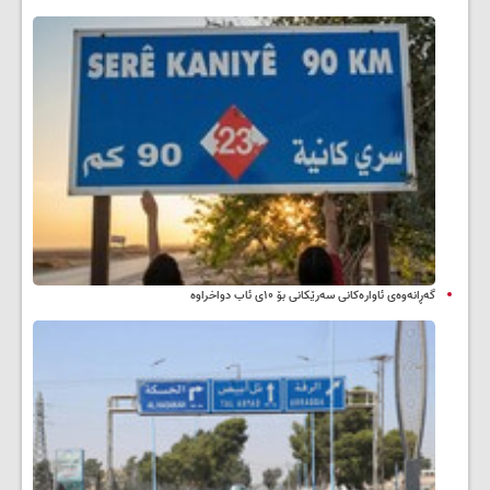
گەڕانەوەی ئاوارەکانی سەرێکانی بۆ ۱۰ی ئاب دواخراوە