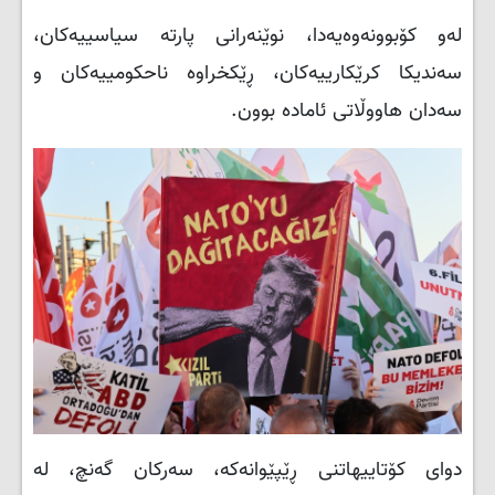
لەو کۆبوونەوەیەدا، نوێنەرانی پارتە سیاسییەکان،
سەندیکا کرێکارییەکان، ڕێکخراوە ناحکومییەکان و
سەدان هاووڵاتی ئامادە بوون.
دوای کۆتاییهاتنی ڕێپێوانەکە، سەرکان گەنچ، لە