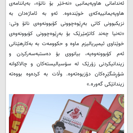
ئەندامانی هاوپەیمانیی «نەخێر بۆ ناتۆ»، بەیاننامەی
هاوپەیمانییەکەی خوێندەوە. ئەو بە ئاماژەدان بە
نزیکبوونی کاتی بەڕێوەچوونی کۆبوونەوەی ناتۆ وتی:
«تەنیا چەند کاتژمێرێک بۆ بەڕێوەچوونی کۆبوونەوەی
خوێناوی ئیمپریالیزم ماوە و حکوومەت بە بەکارهێنانی
ئەم کۆبوونەوەیە، بیانووی بۆ دەستبەسەرکردن و
زیندانیکردنی زۆرێک لە سۆسیالیستەکان و چالاکوانە
شۆڕشگێڕەکان دۆزیوەتەوە. وڵات بە کردەوە بووەتە
زیندانێکی گەورە.»