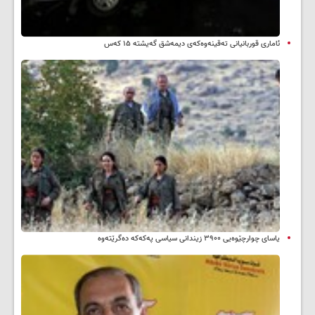
ئاماری قوربانیانی تەقینەوەکەی دیمەشق گەیشتە ۱۵ کەس
یاسای چوارچێوەیی ۳۹۰۰ زیندانی سیاسی پەکەکە دەگرێتەوە