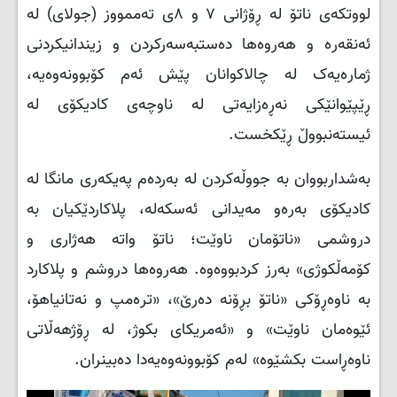
لووتکەی ناتۆ لە ڕۆژانی ٧ و ٨ی تەممووز (جولای) لە
ئەنقەرە و هەروەها دەستبەسەرکردن و زیندانیکردنی
ژمارەیەک لە چالاکوانان پێش ئەم کۆبوونەوەیە،
ڕێپێوانێکی نەڕەزایەتی لە ناوچەی کادیکۆی لە
ئیستەنبووڵ ڕێکخست.
بەشداربووان بە جووڵەکردن لە بەردەم پەیکەری مانگا لە
کادیکۆی بەرەو مەیدانی ئەسکەلە، پلاکاردێکیان بە
دروشمی «ناتۆمان ناوێت؛ ناتۆ واتە هەژاری و
کۆمەڵکوژی» بەرز کردبووەوە. هەروەها دروشم و پلاکارد
بە ناوەڕۆکی «ناتۆ بڕۆنە دەرێ»، «ترەمپ و نەتانیاهۆ،
ئێوەمان ناوێت» و «ئەمریکای بکوژ، لە ڕۆژهەڵاتی
ناوەڕاست بکشێوە» لەم کۆبوونەوەیەدا دەبینران.