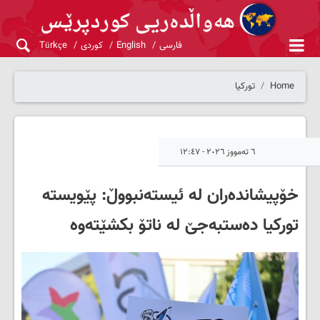
فارسی
English
کوردی
Türkçe
Home
تورکیا
٦ تەمووز ٢٠٢٦ - ١٢:٤٧
خۆپیشاندەران لە ئیستەنبووڵ: پێویستە
تورکیا دەستبەجێ لە ناتۆ بکشێتەوە