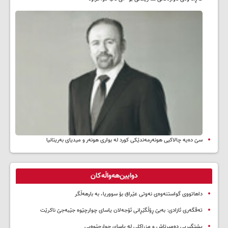
سێ دەیە چالاکیی هونەرمەندێکی کورد لە بواری هونەر و میدیای بەریتانیا
دوایین‌هەواڵەکان
داهاتووی گواستنەوەی نەوتی عێراق بۆ سووریا، بە بارهەڵگر
تەڤگەری ئازادی: بەبێ ڕۆڵگێڕانی ئۆجەلان یاسای چوارچێوە جێبەجێ ناکرێت
پشتگیریی دەمیرتاش و مزراکلی لە یاسای چوارچێوەیی