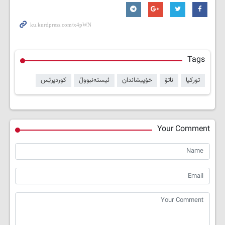
Tags
تورکیا
ناتۆ
خۆپیشاندان
ئیستەنبووڵ
کوردپرێس
Your Comment