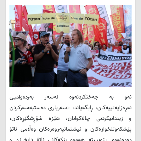
ئەو بە جەختکردنەوە لەسەر بەردەوامیی
نەڕەزایەتییەکان، ڕایگەیاند: «سەرباری دەستبەسەرکردن
و زیندانیکردنی چالاکوانان، هێزە شۆڕشگێڕەکان،
پێشکەوتنخوازەکان و نیشتمانپەروەرەکان وەڵامی ناتۆ
دەدەنەوە. پێویستە هەموو بنکەکانی ناتۆ دابخرێن و