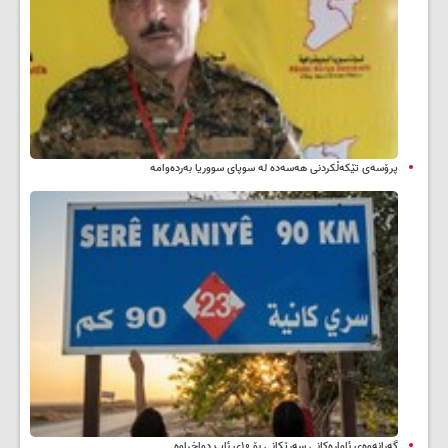
پرۆسەی تێکەڵکردنی هەسەدە لە سوپای سووریا بەردەوامە
گەڕانەوەی ئاوارەکانی سەرێکانی بۆ ۱۰ی ئاب دواخراوە