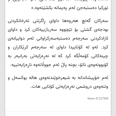
تورکیا دەستبەجێ لەم پەیمانە بکشێتەوە.»
سەرکان گەنچ هەروەها داوای ڕاگرتنی تەرخانکردنی
بودجەی گشتی بۆ تێچووە سەربازییەکان کرد و داوای
ئازادکردنی سەرجەم دەستبەسەرکراوانی ئەم دواییانەی
کرد. ئەو لە کۆتاییدا داوای لە سەرجەم کرێکاران و
چینەکانی کۆمەڵگە کرد کە لە نەڕەزایەتی بەرانبەر بە
کۆبوونەوەی ناتۆ، بچنە پاڵ ئەم جووڵانەوە ناڕەزایەتییە.
ئەم خۆپیشاندانە بە شیعرخوێندنەوەی هاله یوکسەل و
وتنەوەی دروشمی نەڕەزایەتی کۆتایی هات.
News ID
227508