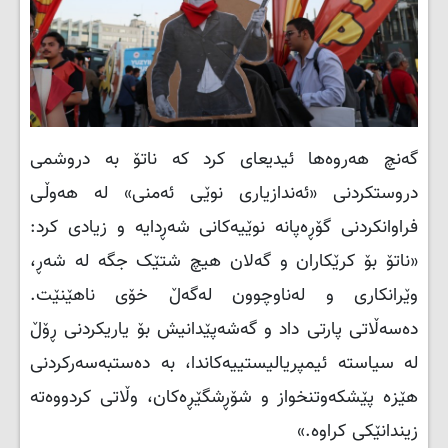
گەنچ هەروەها ئیدیعای کرد کە ناتۆ بە دروشمی
دروستکردنی «ئەندازیاری نوێی ئەمنی» لە هەوڵی
فراوانکردنی گۆڕەپانە نوێیەکانی شەڕدایە و زیادی کرد:
«ناتۆ بۆ کرێکاران و گەلان هیچ شتێک جگە لە شەڕ،
وێرانکاری و لەناوچوون لەگەڵ خۆی ناهێنێت.
دەسەڵاتی پارتی داد و گەشەپێدانیش بۆ یاریکردنی ڕۆڵ
لە سیاستە ئیمپریالیستییەکاندا، بە دەستبەسەرکردنی
هێزە پێشکەوتنخواز و شۆڕشگێڕەکان، وڵاتی کردووەتە
زیندانێکی کراوە.»