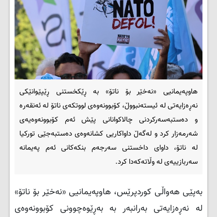
هاوپەیمانیی «نەخێر بۆ ناتۆ» بە ڕێکخستنی ڕێپێوانێکی
نەڕەزایەتی لە ئیستەنبووڵ، کۆبوونەوەی لووتکەی ناتۆ لە ئەنقەرە
و دەستبەسەرکردنی چالاکوانانی پێش ئەم کۆبوونەوەیەی
شەرمەزار کرد و لەگەڵ داواکاریی کشانەوەی دەستبەجێی تورکیا
لە ناتۆ، داوای داخستنی سەرجەم بنکەکانی ئەم پەیمانە
سەربازییەی لە وڵاتەکەدا کرد.
بەپێی هەواڵی کوردپرێس، هاوپەیمانیی «نەخێر بۆ ناتۆ»
لە نەڕەزایەتی بەرانبەر بە بەڕێوەچوونی کۆبوونەوەی