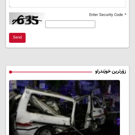
Enter Security Code
*
Send
زۆرترین خوێندراو