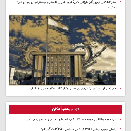
سه‌ردانه‌کەی نێچیرڤان بارزانی كاریگه‌ری ئه‌رێنی له‌سه‌ر چاره‌سه‌ركردنی پرسی كورد
ده‌بێت
هەرێمی کوردستان درێژترین بن‌بەستی پێکهێنانی حکوومەتی تۆمار کرد
دوایین‌هەواڵەکان
سێ دەیە چالاکیی هونەرمەندێکی کورد لە بواری هونەر و میدیای بەریتانیا
یاسای چوارچێوەیی ۳۹۰۰ زیندانی سیاسی پەکەکە دەگرێتەوە