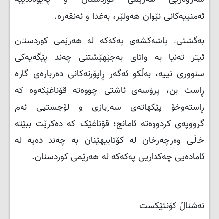
سەروەریی هەرێمی کوردستان و پەیوەندییە
ئەمنییەکانی نێوان هەولێر، بەغدا و ئەنقەرە.
بەگشتی، پاشەکشەی پەکەکە لە هەرێمی کوردستان
ئیتر تەنیا بە واتای بەجێهێشتنی چەند پێگەیەکی
سنووری نییە، بەڵکو ئەگەر ڕاپۆرتەکانی دەربارەی گارە
ڕاست بن، پرۆسەی ئاشتی چووەتە قۆناغێکەوە کە
ڕاستەوخۆ پێکهاتەی سەربازی و لۆجستیی ئەم
گرووپەی کردووەتە ئامانج؛ قۆناغێک کە دەکرێت ببێتە
خاڵی وەرچەرخان لە کۆتاییهێنان بە چەند دەیە لە
ئامادەیی چەکداریی پەکەکە لە هەرێمی کوردستان.
نەشناڵ کۆنتێکست