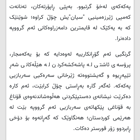
پەکەکەی لەخۆ گرتبوو. بەپێی ڕاپۆرتەکان، تەنانەت
کەمپی ژێرزەمینیی "سیان"یش چۆڵ کراوە؛ شوێنێک
کە بە یەکێک لە قایمترین دامەزراوەکانی ئەم گرووپە
دادەنرا.
گرنگیی ئەم گۆڕانکارییە لەوەدایە کە بۆ یەکەمجار،
پرۆسەی ئاشتی لە پاشەکشەکردن لە هێڵەکانی شەڕ
تێپەڕیوە و گەیشتووەتە ژێرخانی سەرەکیی سەربازیی
پەکەکە. ئەگەر گارە بەڕاستی چۆڵ کرابێت، ئەم کارە
دەکرێت نیشانەی دەستپێکردنی هەڵوەشاندنەوەی قۆناغ
بە قۆناغی پێکهاتەی سەربازیی ئەم گرووپە بێت لە
هەرێمی کوردستان؛ هەنگاوێک کە گەڕانەوە بۆ دۆخی
ڕابردوو زۆر قورستر دەکات.