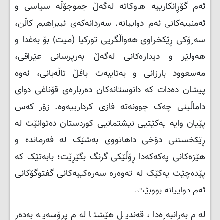
ئەم گۆڕانکارییە هاوکاتە لەگەڵ جموجۆڵە سیاسی و
ئەمنییەکانی ئەم دواییانە. سەردانەکەی ئیبراهیم کاڵن،
سەرۆکی ڕێکخراوی هەواڵگریی تورکیا (میت) بۆ بەغدا و
هەولێر و دیدارەکانی لەگەڵ بەرپرسانی عێراقی،
مەسعوود بارزانی و بەتایبەت بافڵ تاڵەبانی، ئەوە
پیشان دەدات کە دانوستانەکان دەربارەی قۆناغی دوای
داماڵینی چەک چوونەتە فازی کردارییەوە. زۆر کەس
پێیان وایە یەکێتیی نیشتمانیی کوردستان دەتوانێت لە
ڕێکخستنی دۆخی داهاتووی بەشێک لە فەرماندە و
هێزەکانی پەکەکەدا ڕۆڵێکی گرنگ بگێڕێت؛ بابەتێک کە
پێدەچێت یەکێک لە تەوەرە سەرەکییەکانی گفتوگۆکانی
ئەم دواییانە بووبێت.
لەم بەرانبەرەدا، قەندیل هێشتا لەم پرۆسەیە بەدەر