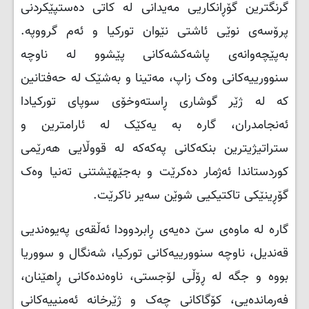
گرنگترین گۆڕانکاریی مەیدانی لە کاتی دەستپێکردنی
پرۆسەی نوێی ئاشتی نێوان تورکیا و ئەم گرووپە.
بەپێچەوانەی پاشەکشەکانی پێشوو لە ناوچە
سنوورییەکانی وەک زاپ، مەتینا و بەشێک لە حەفتانین
کە لە ژێر گوشاری ڕاستەوخۆی سوپای تورکیادا
ئەنجامدران، گارە بە یەکێک لە ئارامترین و
ستراتیژیترین بنکەکانی پەکەکە لە قووڵایی هەرێمی
کوردستاندا ئەژمار دەکرێت و بەجێهێشتنی تەنیا وەک
گۆڕینێکی تاکتیکیی شوێن سەیر ناکرێت.
گارە لە ماوەی سێ دەیەی ڕابردوودا ئەڵقەی پەیوەندیی
قەندیل، ناوچە سنوورییەکانی تورکیا، شەنگال و سووریا
بووە و جگە لە ڕۆڵی لۆجستی، ناوەندەکانی ڕاهێنان،
فەرماندەیی، کۆگاکانی چەک و ژێرخانە ئەمنییەکانی