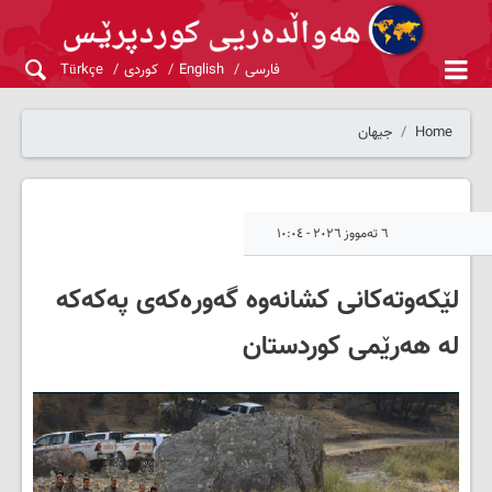
فارسی
English
کوردی
Türkçe
Home
جیهان
٦ تەمووز ٢٠٢٦ - ١٠:٠٤
لێکەوتەکانی کشانەوە گەورەکەی پەکەکە
لە هەرێمی کوردستان