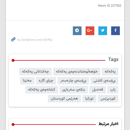
News ID
227502
Tags
پەکەکە
خۆهەڵوەشاندنەوەی پەکەکە
چەکدانانی پەکەکە
پڕۆسەی ئاشتی
پڕۆسەی چارەسەر
چیای گارە
مەتینا
زاپ
قەندیل
بنکەی سەربازی
کشانەوەی پەکەکە
کوردپرێس
تورکیا
هەرێمی کوردستان
اخبار مرتبط