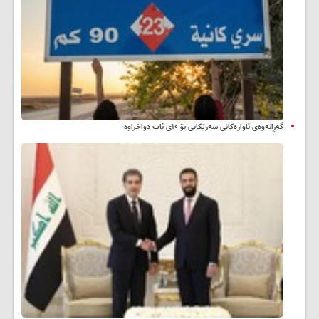
گەڕانەوەی ئاوارەکانی سەرێکانی بۆ ۱۰ی ئاب دواخراوە