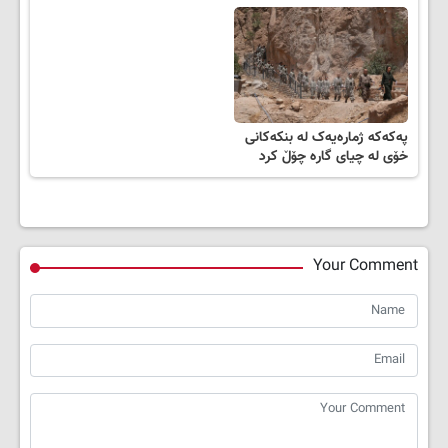
پەکەکە ژمارەیەک لە بنکەکانی
خۆی لە چیای گارە چۆڵ کرد
Your Comment