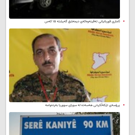
ئاماری قوربانیانی تەقینەوەکەی دیمەشق گەیشتە ۱۵ کەس
پرۆسەی تێکەڵکردنی هەسەدە لە سوپای سووریا بەردەوامە