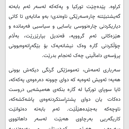
کراوە. پێدەچێت تورکیا و پەکەکە لەسەر ئەم بابەتە
گەیشتبێتنە چارەسەرێکی ناوەندی؛ بەو مانایەی تا کاتی
دیاریکردنی چارەنووسی یاسایی و سیاسیی فەرماندە و
هێزەکانی ئەم گرووپە، قەندیل بپارێزرێت، بەڵام
چۆڵکردنی گارە وەک نیشانەیەک بۆ بێگەڕانەوەبوونی
پرۆسەی داماڵینی چەک ئەنجام بدرێت.
سەرباری ئەمەش، تەمومژێکی گرنگی دیکەش بوونی
هەیە؛ ئەویش ئەوەیە کە دوای چوونە دەرەوەی پەکەکە،
ئایا سوپای تورکیا لە گارە بنکەی هەمیشەیی دروست
دەکات یان دوای پشتڕاستکردنەوەی پاشەکشەکە،
ناوچەکە بەجێدەهێڵێت. ئەم بابەتە دەتوانێت
کاریگەریی بەرچاوی هەبێت لەسەر داهاتووی