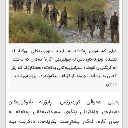
دوای کشانەوەی پەکەکە لە ناوچە سنوورییەکانی تورکیا، لە
ئێستادا ڕاپۆرتەکان باس لە چۆڵکردنی "گارە" دەکەن کە یەکێکە
لە گرنگترین ناوەندە ستراتیژییەکانی پەکەکە؛ هەنگاوێک کە زۆر
کەس بە نیشانەی چوونە ناو قۆناغی بێگەڕانەوەی پرۆسەی ئاشتی
دەزانن.
بەپێی هەواڵی کوردپرێس، ڕاپۆرتە بڵاوکراوەکان
دەربارەی چۆڵکردنی پێگەی سەرەکییەکانی پەکەکە لە
چیای گارە، ئەگەر پشتڕاست بکرێنەوە، دەکرێت ببنە